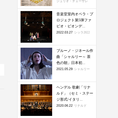
ジュリオ・チェーザレ
音楽堂室内オペラ・プ
ロジェクト第5弾ファ
ビオ・ビオンデ...
2022.03.27
シッラ2022
ブルーノ・ジネール作
曲「シャルリー～ 茶
色の朝」日本初...
2021.05.29
シャルリー
ヘンデル 歌劇「リナ
ルド」（セミ・ステー
ジ形式/イタリ...
2020.06.22
リナルド