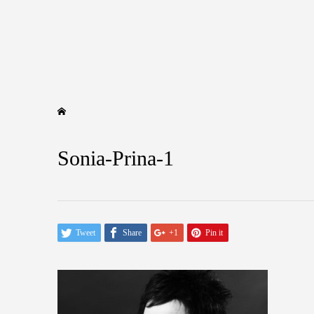
Sonia-Prina-1
Tweet
Share
+1
Pin it