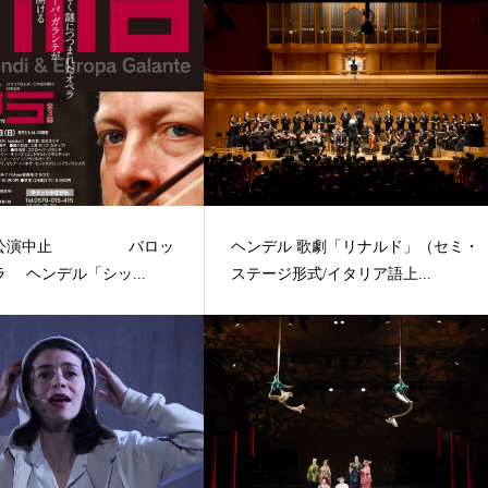
＞公演中止 バロッ
ヘンデル 歌劇「リナルド」（セミ・
 ヘンデル「シッ...
ステージ形式/イタリア語上...