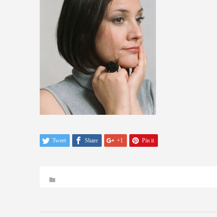
Tweet
Share
+1
Pin it