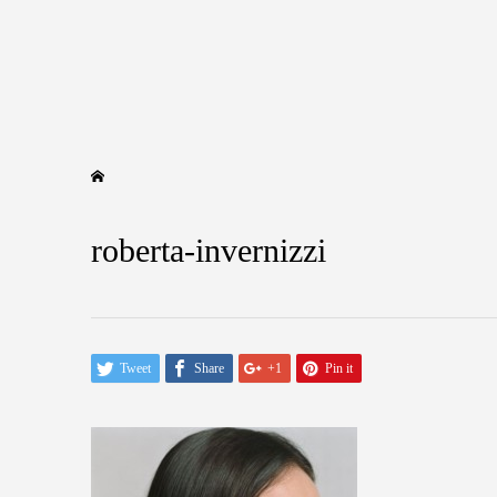
roberta-invernizzi
Tweet
Share
+1
Pin it