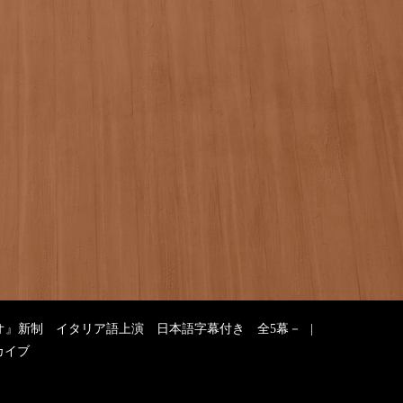
ト
オ』新制 イタリア語上演 日本語字幕付き 全5幕－
カイブ