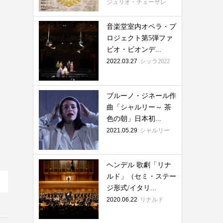
ジュリオ・チェーザレ
音楽堂室内オペラ・プ
ロジェクト第5弾ファ
ビオ・ビオンデ...
2022.03.27
シッラ2022
ブルーノ・ジネール作
曲「シャルリー～ 茶
色の朝」日本初...
2021.05.29
シャルリー
ヘンデル 歌劇「リナ
ルド」（セミ・ステー
ジ形式/イタリ...
2020.06.22
リナルド