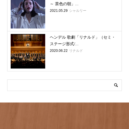
～ 茶色の朝」...
2021.05.29
シャルリー
ヘンデル 歌劇「リナルド」（セミ・
ステージ形式/...
2020.06.22
リナルド