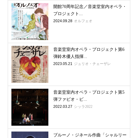
開館70周年記念／音楽堂室内オペラ・
プロジェクト...
2024.09.28
オルフェオ
音楽堂室内オペラ・プロジェクト第6
弾鈴木優人指揮...
2023.05.21
ジュリオ・チェーザレ
音楽堂室内オペラ・プロジェクト第5
弾ファビオ・ビ...
2022.03.27
シッラ2022
ブルーノ・ジネール作曲「シャルリー