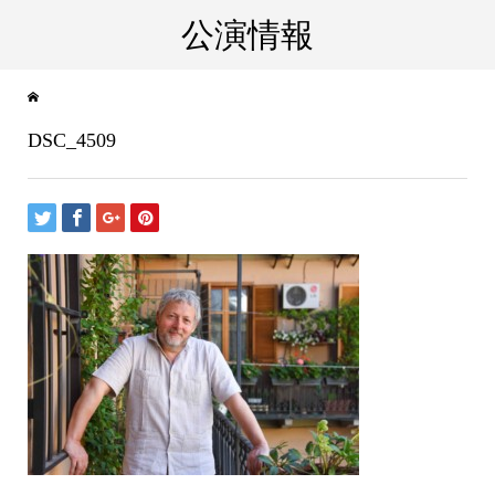
公演情報
DSC_4509