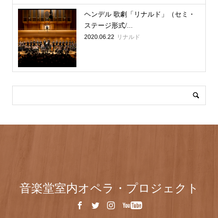
ヘンデル 歌劇「リナルド」（セミ・
ステージ形式/...
2020.06.22
リナルド
音楽堂室内オペラ・プロジェクト