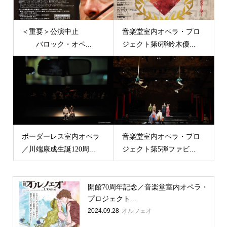
＜重要＞公演中止
音楽堂室内オペラ・プロ
バロック・オペ...
ジェクト第6弾鈴木優...
ボーダーレス室内オペラ
音楽堂室内オペラ・プロ
／川端康成生誕120周...
ジェクト第5弾ファビ...
開館70周年記念／音楽堂室内オペラ・
プロジェクト...
2024.09.28
オルフェオ