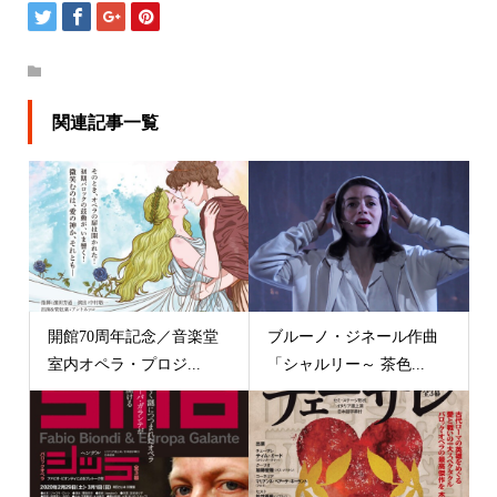
関連記事一覧
開館70周年記念／音楽堂
ブルーノ・ジネール作曲
室内オペラ・プロジ...
「シャルリー～ 茶色...