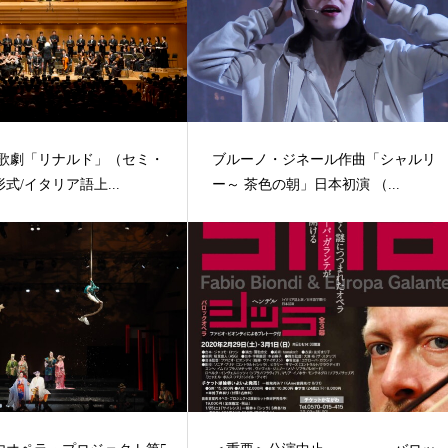
 歌劇「リナルド」（セミ・
ブルーノ・ジネール作曲「シャルリ
式/イタリア語上...
ー～ 茶色の朝」日本初演 （...