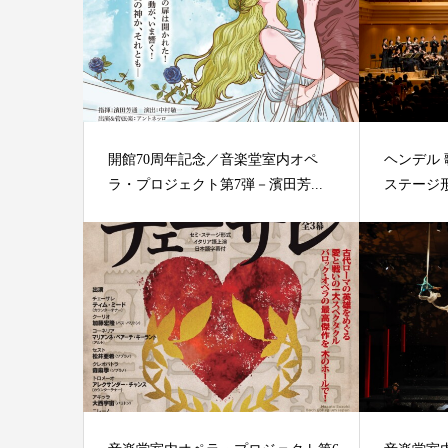
開館70周年記念／音楽堂室内オペ
ヘンデル
ラ・プロジェクト第7弾－濱田芳...
ステージ形