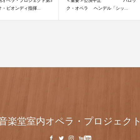
内オペラ・プロジェクト第5
＜重要＞公演中止 バロッ
・ビオンディ指揮...
ク・オペラ ヘンデル「シッ...
音楽堂室内オペラ・プロジェク