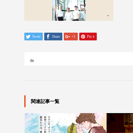
Tweet
Share
+1
Pin it
関連記事一覧