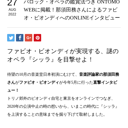
27
バロック・オペラの鑑賞法つき ONTOMO
WEBに掲載！那須田務さんによるファビ
AUG
2022
オ・ビオンディへのONLINEインタビュー
ファビオ・ビオンディが実現する、謎の
オペラ『シッラ』を目撃せよ！
待望の10月の音楽堂日本初演にむけて、
音楽評論家の那須田務
さん
が
ファビオ・ビオンディ
が今年5月に行った
直撃インタビ
ュー！
トリノ郊外のビオンディ自宅と東京をオンラインでつなぎ、
2020年の公演中止の時の想いから、いまこの時代に『シッラ』
を上演することの意味までを掘り下げて取材しました。