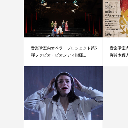
音楽堂室内オペラ・プロジェクト第5
音楽堂室
弾ファビオ・ビオンディ指揮...
弾鈴木優人