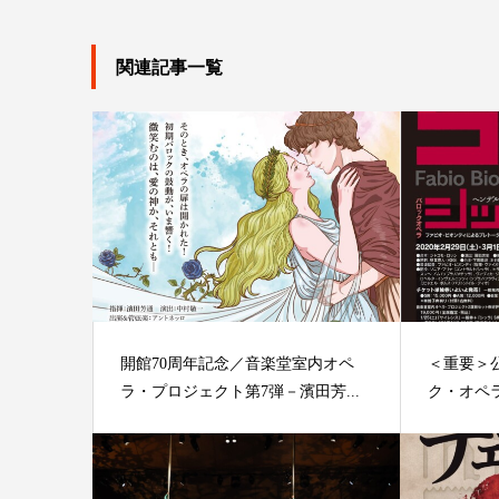
関連記事一覧
開館70周年記念／音楽堂室内オペ
＜重要
ラ・プロジェクト第7弾－濱田芳...
ク・オペラ