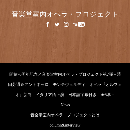
音楽堂室内オペラ・プロジェクト
開館70周年記念／音楽堂室内オペラ・プロジェクト第7弾－濱
田芳通＆アントネッロ モンテヴェルディ オペラ『オルフェ
オ』新制 イタリア語上演 日本語字幕付き 全5幕－
News
音楽堂室内オペラ・プロジェクトとは
column&interview