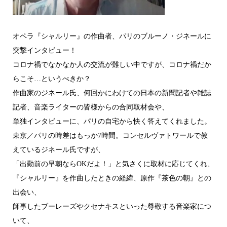
オペラ『シャルリー』の作曲者、パリのブルーノ・ジネールに
突撃インタビュー！
コロナ禍でなかなか人の交流が難しい中ですが、コロナ禍だか
らこそ…というべきか？
作曲家のジネール氏、何回かにわけての日本の新聞記者や雑誌
記者、音楽ライターの皆様からの合同取材会や、
単独インタビューに、パリの自宅から快く答えてくれました。
東京／パリの時差はもっか7時間。コンセルヴァトワールで教
えているジネール氏ですが、
「出勤前の早朝ならOKだよ！」と気さくに取材に応じてくれ、
『シャルリー』を作曲したときの経緯、原作『茶色の朝』との
出会い、
師事したブーレーズやクセナキスといった尊敬する音楽家につ
いて、