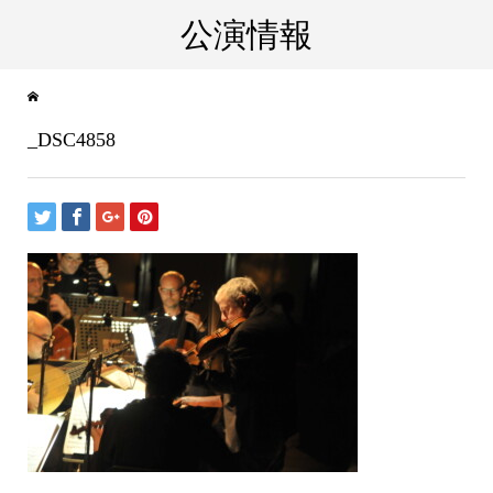
公演情報
_DSC4858