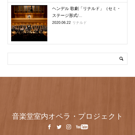
ヘンデル 歌劇「リナルド」（セミ・
ステージ形式/...
2020.06.22
リナルド
音楽堂室内オペラ・プロジェクト