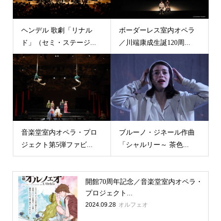
ヘンデル 歌劇「リナル
ボーダーレス室内オペラ
ド」（セミ・ステージ...
／川端康成生誕120周...
音楽堂室内オペラ・プロ
ブルーノ・ジネール作曲
ジェクト第5弾ファビ...
「シャルリー～ 茶色...
開館70周年記念／音楽堂室内オペラ・
プロジェクト...
2024.09.28
オルフェオ