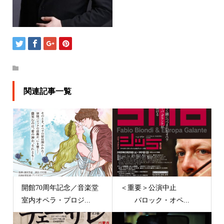
関連記事一覧
開館70周年記念／音楽堂
＜重要＞公演中止
室内オペラ・プロジ...
バロック・オペ...