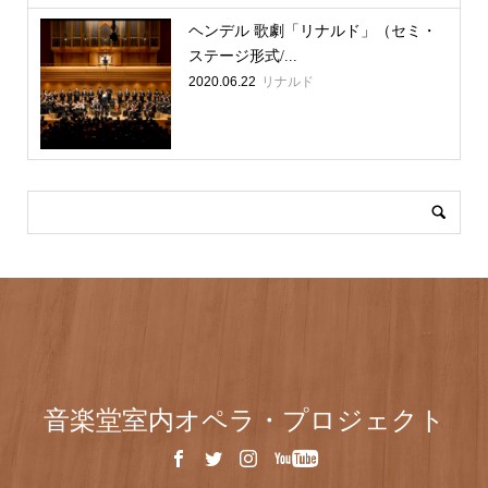
ヘンデル 歌劇「リナルド」（セミ・
ステージ形式/...
2020.06.22
リナルド
音楽堂室内オペラ・プロジェクト