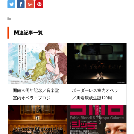
関連記事一覧
開館70周年記念／音楽堂
ボーダーレス室内オペラ
室内オペラ・プロジ...
／川端康成生誕120周...