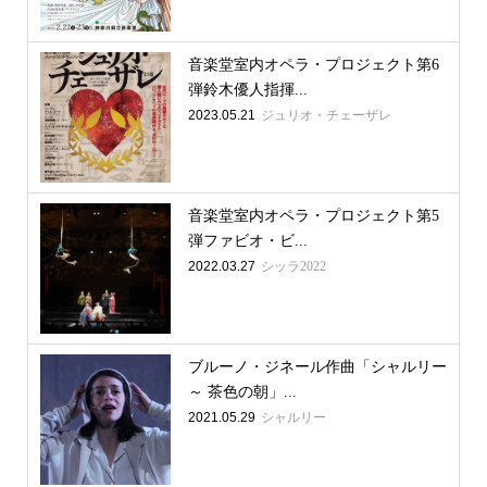
音楽堂室内オペラ・プロジェクト第6
弾鈴木優人指揮...
2023.05.21
ジュリオ・チェーザレ
音楽堂室内オペラ・プロジェクト第5
弾ファビオ・ビ...
2022.03.27
シッラ2022
ブルーノ・ジネール作曲「シャルリー
～ 茶色の朝」...
2021.05.29
シャルリー