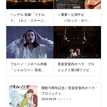
ヘンデル 歌劇「リナル
＜重要＞公演中止
ド」（セミ・ステージ...
バロック・オペ...
ブルーノ・ジネール作曲
音楽堂室内オペラ・プロ
「シャルリー～ 茶色...
ジェクト第5弾ファビ...
開館70周年記念／音楽堂室内オペラ・
プロジェクト...
2024.09.28
オルフェオ