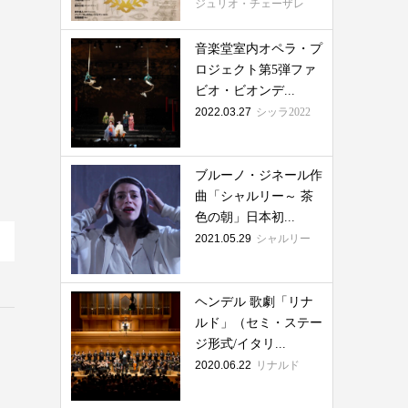
ジュリオ・チェーザレ
音楽堂室内オペラ・プ
ロジェクト第5弾ファ
ビオ・ビオンデ...
2022.03.27
シッラ2022
ブルーノ・ジネール作
曲「シャルリー～ 茶
色の朝」日本初...
2021.05.29
シャルリー
ヘンデル 歌劇「リナ
ルド」（セミ・ステー
ジ形式/イタリ...
2020.06.22
リナルド