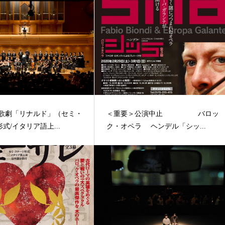
 歌劇「リナルド」（セミ・
＜重要＞公演中止 バロッ
式/イタリア語上...
ク・オペラ ヘンデル「シッ...