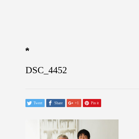
DSC_4452
Tweet
Share
+1
Pin it