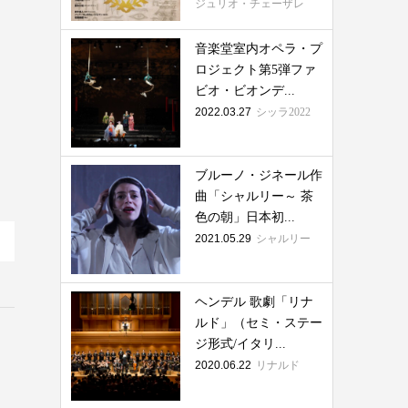
ジュリオ・チェーザレ
音楽堂室内オペラ・プ
ロジェクト第5弾ファ
ビオ・ビオンデ...
2022.03.27
シッラ2022
ブルーノ・ジネール作
曲「シャルリー～ 茶
色の朝」日本初...
2021.05.29
シャルリー
ヘンデル 歌劇「リナ
ルド」（セミ・ステー
ジ形式/イタリ...
2020.06.22
リナルド