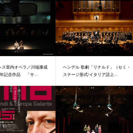
レス室内オペラ／川端康成
ヘンデル 歌劇「リナルド」（セミ・
周年記念作品 「サ...
ステージ形式/イタリア語上...