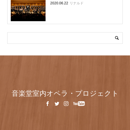
2020.06.22
リナルド
音楽堂室内オペラ・プロジェクト