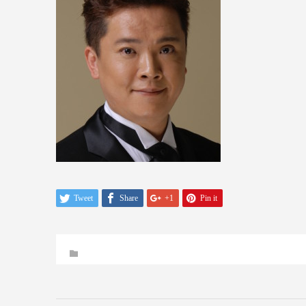
Tweet
Share
+1
Pin it