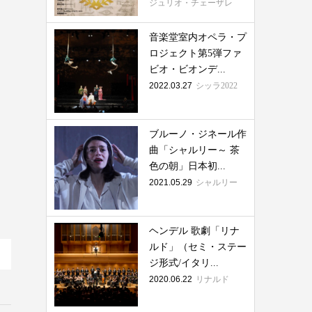
ジュリオ・チェーザレ
音楽堂室内オペラ・プ
ロジェクト第5弾ファ
ビオ・ビオンデ...
2022.03.27
シッラ2022
ブルーノ・ジネール作
曲「シャルリー～ 茶
色の朝」日本初...
2021.05.29
シャルリー
ヘンデル 歌劇「リナ
ルド」（セミ・ステー
ジ形式/イタリ...
2020.06.22
リナルド