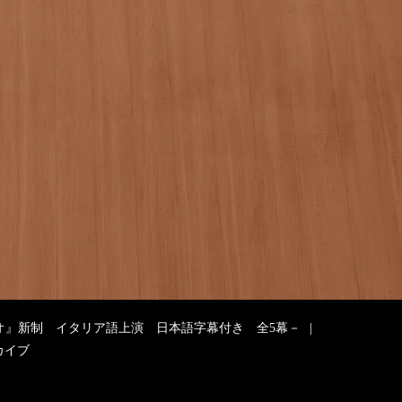
ト
オ』新制 イタリア語上演 日本語字幕付き 全5幕－
カイブ