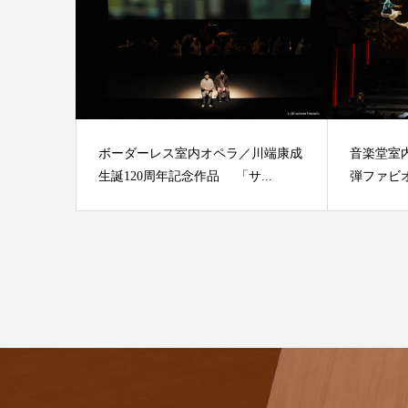
ボーダーレス室内オペラ／川端康成
音楽堂室
生誕120周年記念作品 「サ...
弾ファビオ