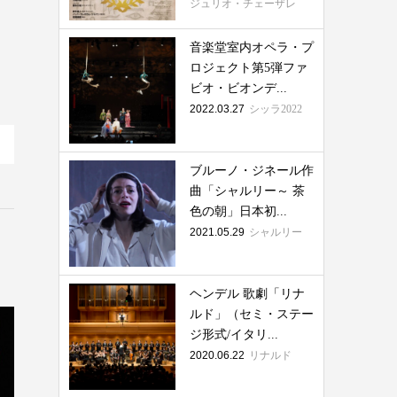
ジュリオ・チェーザレ
音楽堂室内オペラ・プ
ロジェクト第5弾ファ
ビオ・ビオンデ...
2022.03.27
シッラ2022
ブルーノ・ジネール作
曲「シャルリー～ 茶
色の朝」日本初...
2021.05.29
シャルリー
ヘンデル 歌劇「リナ
ルド」（セミ・ステー
ジ形式/イタリ...
2020.06.22
リナルド