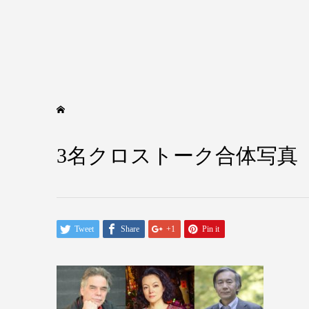
3名クロストーク合体写真
Tweet
Share
+1
Pin it